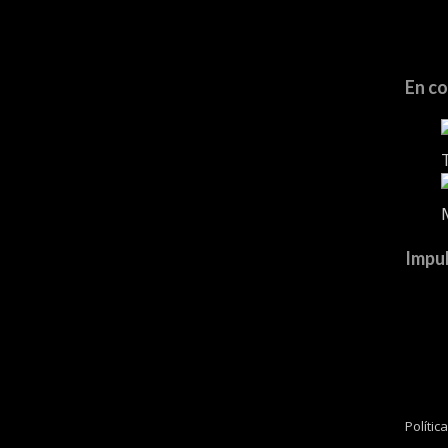
En co
Impul
Polític