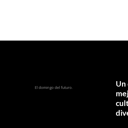
Un 
El domingo del futuro.
mej
cul
div