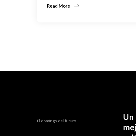
Read More
Un 
El domingo del futuro.
mej