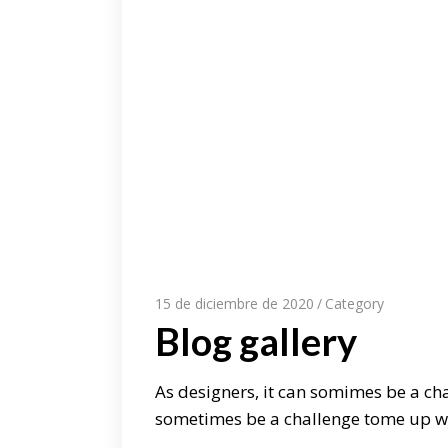
15 de diciembre de 2020
Category
Blog gallery
As designers, it can somimes be a cha
sometimes be a challenge tome up wit