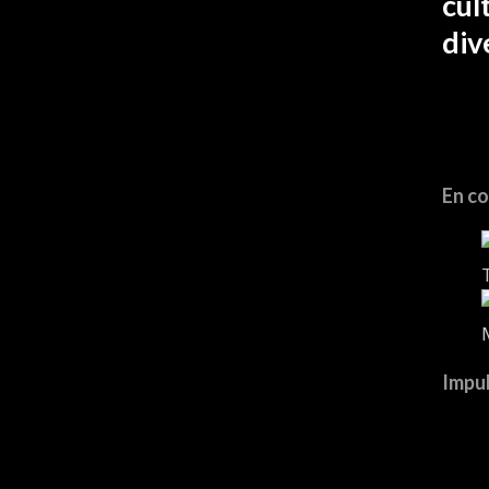
cul
div
En co
Impul